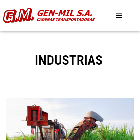
INDUSTRIAS